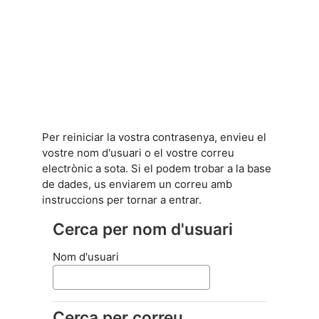
Ves al contingut principal
Per reiniciar la vostra contrasenya, envieu el
vostre nom d'usuari o el vostre correu
electrònic a sota. Si el podem trobar a la base
de dades, us enviarem un correu amb
instruccions per tornar a entrar.
Cerca per nom d'usuari
Cerca per nom d'usuari
Nom d'usuari
Cerca per correu
Cerca per correu electrònic